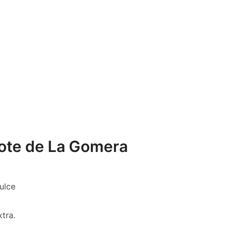
rote de La Gomera
ulce
xtra.