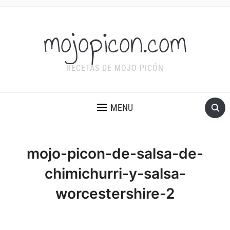
mojopicon.com
RECETAS DE MOJO PICÓN
MENU
mojo-picon-de-salsa-de-
chimichurri-y-salsa-
worcestershire-2