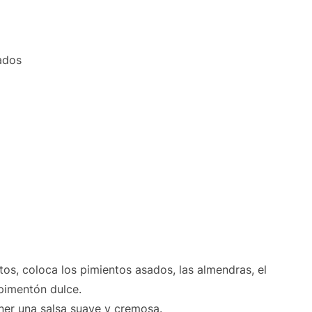
ados
os, coloca los pimientos asados, las almendras, el
 pimentón dulce.
ener una salsa suave y cremosa.